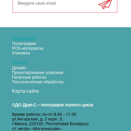
Продукция
Полиграфия
POS-материалы
Упаковка
Услуги
Дизайн
Проектирование упаковки
Печатные работы
Послепечатная обработка
Карта сайта
ОДО Друк-С
–
типография полного цикла
Время работы: пн-пт 8:30 - 17:30
ул.Ангарская, д. 2 корп. 3,
г.Минск, 220102, Республика Беларусь
«
»
ст. метро
Могилевская